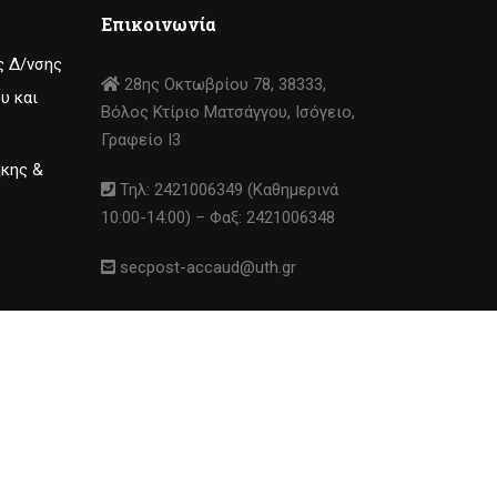
Επικοινωνία
ς Δ/νσης
28ης Οκτωβρίου 78, 38333,
υ και
Βόλος Κτίριο Ματσάγγου, Ισόγειο,
Γραφείο I3
ήκης &
Τηλ: 2421006349 (Καθημερινά
10:00-14:00) – Φαξ: 2421006348
secpost-accaud@uth.gr