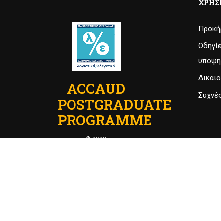
ΧΡΉΣ
Προκήρ
Οδηγί
υποψη
Δικαιο
ACCAUD
Συχνέ
POSTGRADUATE
PROGRAMME
© 2022
ECON Department of
University of Thesssaly
.
Powered by
MrBrainiac
.