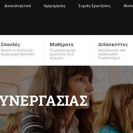
Δικαιολογητικά
Ημερομηνίες
Συχνές Ερωτήσεις
Alum
Σπουδές
Μαθήματα
Διδάσκοντες
Βρείτε το αναλυτικό
Το μεταπτυχιακό
Διδάσκοντες από
πρόγραμμα σπουδών.
χωρίζεται σε 3
εγκεκριμένα
εξάμηνα.
Πανεπιστήμια.
ΥΝΕΡΓΑΣΊΑΣ