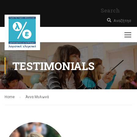
Search
TESTIMONIALS
Home
Άννα Μυλωνά