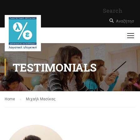
Search
TESTIMONIALS
Home
Μιχαήλ Μασίκας