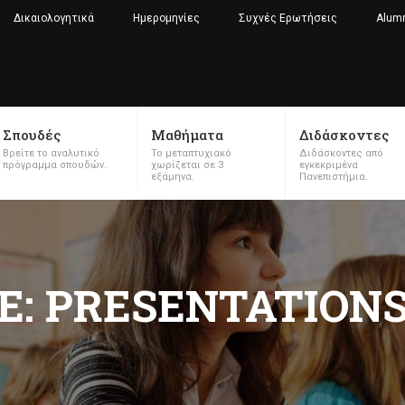
Δικαιολογητικά
Ημερομηνίες
Συχνές Ερωτήσεις
Alum
Σπουδές
Μαθήματα
Διδάσκοντες
Βρείτε το αναλυτικό
Το μεταπτυχιακό
Διδάσκοντες από
πρόγραμμα σπουδών.
χωρίζεται σε 3
εγκεκριμένα
εξάμηνα.
Πανεπιστήμια.
E: PRESENTATION