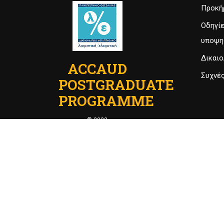
Προκήρ
Οδηγί
υποψη
Δικαιο
ACCAUD
Συχνέ
POSTGRADUATE
PROGRAMME
© 2022
ECON Department of
University of Thesssaly
.
Powered by
MrBrainiac
.
ACCAUD - Διατμηματικό Πρόγραμμα Μεταπτυχιακών