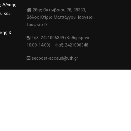
ς Δ/νσης
28ης Οκτωβρίου 78, 38333,
υ και
Βόλος Κτίριο Ματσάγγου, Ισόγειο,
Γραφείο I3
ήκης &
Τηλ: 2421006349 (Καθημερινά
10:00-14:00) – Φαξ: 2421006348
secpost-accaud@uth.gr